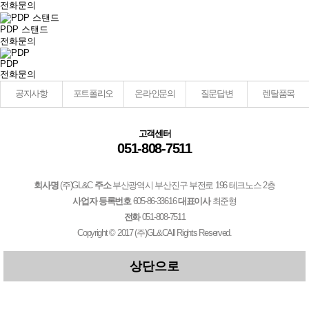
전화문의
PDP 스탠드
전화문의
PDP
전화문의
공지사항
포트폴리오
온라인문의
질문답변
렌탈품목
고객센터
051-808-7511
회사명
(주)GL&C
주소
부산광역시 부산진구 부전로 196 테크노스 2층
사업자 등록번호
605-86-33616
대표이사
최준형
전화
051-808-7511
Copyright © 2017
(주)GL&C
All Rights Reserved.
상단으로