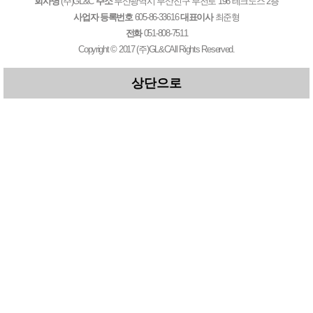
회사명
(주)GL&C
주소
부산광역시 부산진구 부전로 196 테크노스 2층
사업자 등록번호
605-86-33616
대표이사
최준형
전화
051-808-7511
Copyright © 2017
(주)GL&C
All Rights Reserved.
상단으로