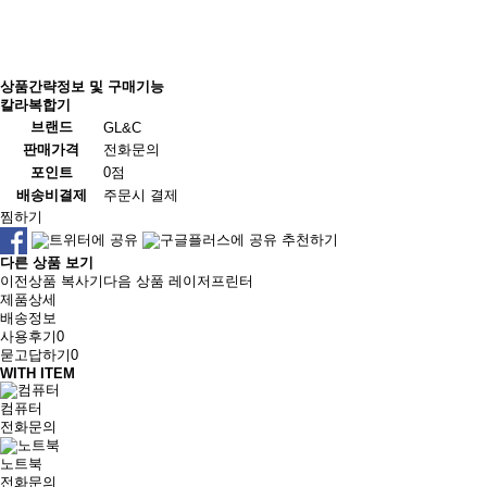
상품간략정보 및 구매기능
칼라복합기
브랜드
GL&C
판매가격
전화문의
0점
포인트
배송비결제
주문시 결제
찜하기
추천하기
다른 상품 보기
이전상품
복사기
다음 상품
레이저프린터
제품상세
배송정보
사용후기
0
묻고답하기
0
WITH ITEM
컴퓨터
전화문의
노트북
전화문의